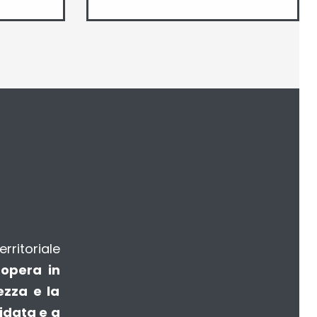
rritoriale
 opera in
ezza e la
idata e a