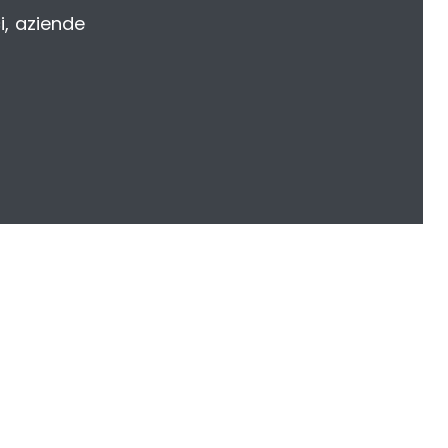
i, aziende
50
+100