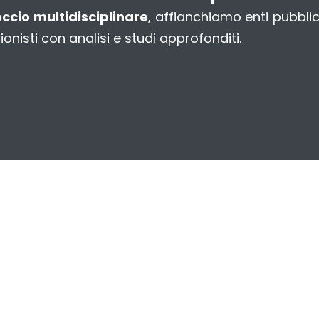
ccio multidisciplinare
, affianchiamo enti pubblic
ionisti con analisi e studi approfonditi.
+50
+2