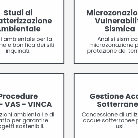
Studi di
Microzonazio
tterizzazione
Vulnerabili
Ambientale
Sismica
si ambientale per la
Analisi sismica
e e bonifica dei siti
microzonazione p
inquinati.
protezione del terri
Procedure
Gestione Ac
- VAS - VINCA
Sotterran
zioni ambientali e di
Concessione di utiliz
tto per garantire
acque sotterranee p
getti sostenibili.
usi.