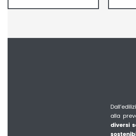
Dall’edil
alla prev
diversi 
sostenibi