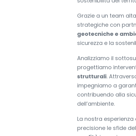
sostenibilità del territ
Grazie a un team alta
strategiche con partne
geotecniche e ambie
sicurezza e la sostenib
Analizziamo il sottosuo
progettiamo intervent
strutturali
. Attravers
impegniamo a garant
contribuendo alla sicu
dell’ambiente.
La nostra esperienza
precisione le sfide de