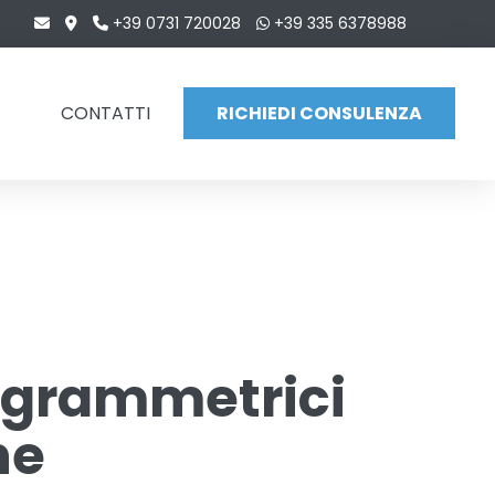
+39 0731 720028
+39 335 6378988
CONTATTI
RICHIEDI CONSULENZA
ogrammetrici
ne