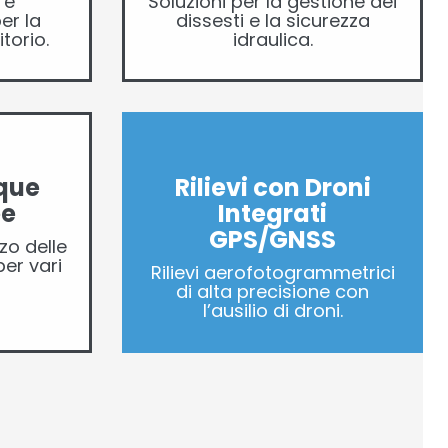
 e
Soluzioni per la gestione dei
er la
dissesti e la sicurezza
torio.
idraulica.
que
Rilievi con Droni
ee
Integrati
GPS/GNSS
zo delle
er vari
Rilievi aerofotogrammetrici
di alta precisione con
l’ausilio di droni.