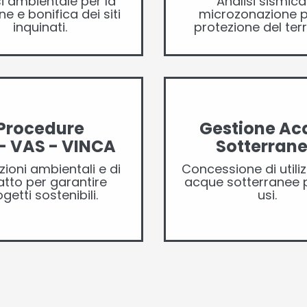
si ambientale per la
Analisi sismica
e e bonifica dei siti
microzonazione p
inquinati.
protezione del terri
Procedure
Gestione Ac
- VAS - VINCA
Sotterran
zioni ambientali e di
Concessione di utiliz
tto per garantire
acque sotterranee p
getti sostenibili.
usi.