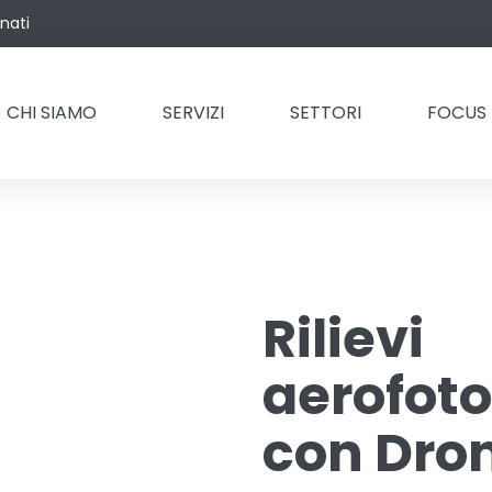
onati
CHI SIAMO
SERVIZI
SETTORI
FOCUS
Rilievi
aerofot
con Dro