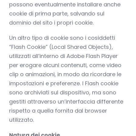
possono eventualmente installare anche
cookie di prima parte, salvando sul
dominio del sito i propri cookie.
Un altro tipo di cookie sono i cosiddetti
“Flash Cookie” (Local Shared Objects),
utilizzati all’interno di Adobe Flash Player
per erogare alcuni contenuti, come video
clip o animazioni, in modo da ricordare le
impostazioni e preferenze. I Flash cookie
sono archiviati sul dispositivo, ma sono
gestiti attraverso un’interfaccia differente
rispetto a quella fornita dal browser
utilizzato.
Natura dei cookie