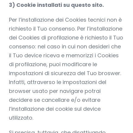
3) Cookie installati su questo sito.
Per l’installazione dei Cookies tecnici non è
richiesto il Tuo consenso. Per l’installazione
dei Cookies di profilazione è richiesto il Tuo
consenso: nel caso in cui non desideri che
il Tuo device riceva e memorizzi i Cookies
di profilazione, puoi modificare le
impostazioni di sicurezza del Tuo broswer.
Infatti, attraverso le impostazioni del
browser usato per navigare potrai
decidere se cancellare e/o evitare
l’installazione dei cookie sul device
utilizzato.
Si precisa, tuttavia, che disattivando