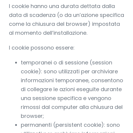
I cookie hanno una durata dettata dalla
data di scadenza (o da un’azione specifica
come la chiusura del browser) impostata
al momento dell’installazione.
I cookie possono essere:
temporanei o di sessione (session
cookie): sono utilizzati per archiviare
informazioni temporanee, consentono
di collegare le azioni eseguite durante
una sessione specifica e vengono
rimossi dal computer alla chiusura del
browser;
permanenti (persistent cookie): sono