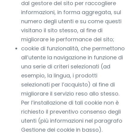
dal gestore del sito per raccogliere
informazioni, in forma aggregata, sul
numero degli utenti e su come questi
visitano il sito stesso, al fine di
migliorare le performance del sito;
cookie di funzionalità, che permettono
all’utente la navigazione in funzione di
una serie di criteri selezionati (ad
esempio, la lingua, i prodotti
selezionati per l’acquisto) al fine di
migliorare il servizio reso allo stesso.
Per l’installazione di tali cookie non è
richiesto il preventivo consenso degli
utenti (più informazioni nel paragrafo
Gestione dei cookie in basso).