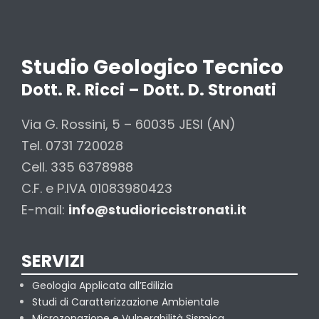
Studio Geologico Tecnico
Dott. R. Ricci – Dott. D. Stronati
Via G. Rossini, 5 – 60035 JESI (AN)
Tel. 0731 720028
Cell. 335 6378988
C.F. e P.IVA 01083980423
E-mail:
info@studioriccistronati.it
SERVIZI
Geologia Applicata all’Edilizia
Studi di Caratterizzazione Ambientale
Microzonazione e Vulnerabilità Sismica