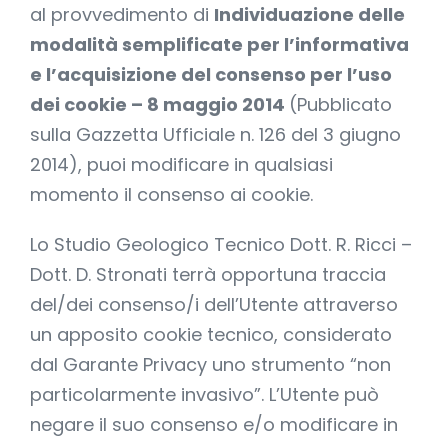
al provvedimento di
Individuazione delle
modalità semplificate per l’informativa
e l’acquisizione del consenso per l’uso
dei cookie – 8 maggio 2014
(Pubblicato
sulla Gazzetta Ufficiale n. 126 del 3 giugno
2014), puoi modificare in qualsiasi
momento il consenso ai cookie.
Lo Studio Geologico Tecnico Dott. R. Ricci –
Dott. D. Stronati terrà opportuna traccia
del/dei consenso/i dell’Utente attraverso
un apposito cookie tecnico, considerato
dal Garante Privacy uno strumento “non
particolarmente invasivo”. L’Utente può
negare il suo consenso e/o modificare in