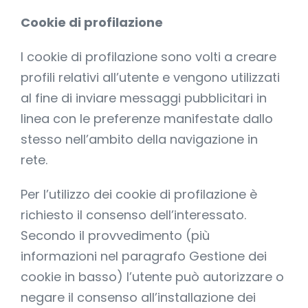
Cookie di profilazione
I cookie di profilazione sono volti a creare
profili relativi all’utente e vengono utilizzati
al fine di inviare messaggi pubblicitari in
linea con le preferenze manifestate dallo
stesso nell’ambito della navigazione in
rete.
Per l’utilizzo dei cookie di profilazione è
richiesto il consenso dell’interessato.
Secondo il provvedimento (più
informazioni nel paragrafo Gestione dei
cookie in basso) l’utente può autorizzare o
negare il consenso all’installazione dei