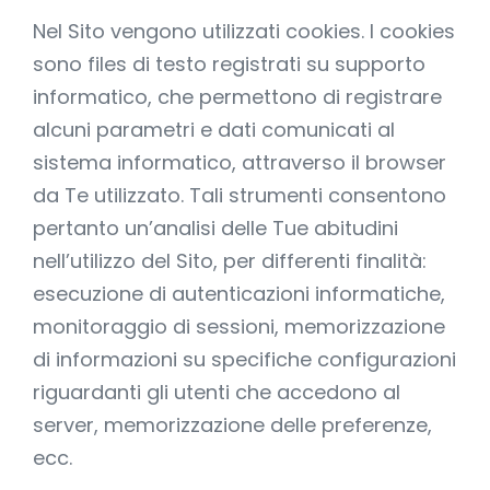
Nel Sito vengono utilizzati cookies. I cookies
sono files di testo registrati su supporto
informatico, che permettono di registrare
alcuni parametri e dati comunicati al
sistema informatico, attraverso il browser
da Te utilizzato. Tali strumenti consentono
pertanto un’analisi delle Tue abitudini
nell’utilizzo del Sito, per differenti finalità:
esecuzione di autenticazioni informatiche,
monitoraggio di sessioni, memorizzazione
di informazioni su specifiche configurazioni
riguardanti gli utenti che accedono al
server, memorizzazione delle preferenze,
ecc.