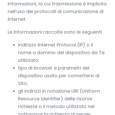
informazioni, la cui trasmissione è implicita
nell’uso dei protocolli di comunicazione di
Internet.
Le informazioni raccolte sono le seguenti:
indirizzo Internet Protocol (IP) o il
nome a dominio del dispositivo da Te
utilizzato;
tipo di browser e parametri del
dispositivo usato per connettersi al
Sito;
gli indirizzi in notazione URI (Uniform
Resource Identifier) delle risorse
richieste o il metodo utilizzato nel
sottoporre la richiesta al server;