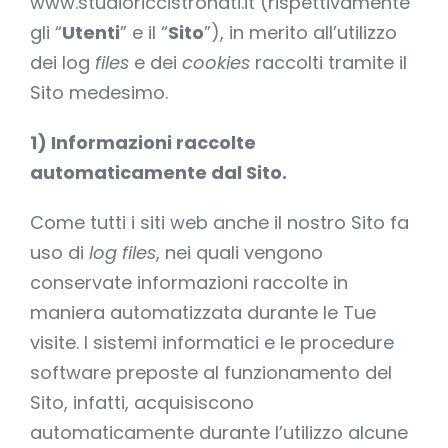
www.studioriccistronati.it (rispettivamente
gli “
Utenti
” e il “
Sito
”), in merito all’utilizzo
dei log
files
e dei
cookies
raccolti tramite il
Sito medesimo.
1) Informazioni raccolte
automaticamente dal Sito.
Come tutti i siti web anche il nostro Sito fa
uso di
log files
, nei quali vengono
conservate informazioni raccolte in
maniera automatizzata durante le Tue
visite. I sistemi informatici e le procedure
software preposte al funzionamento del
Sito, infatti, acquisiscono
automaticamente durante l’utilizzo alcune