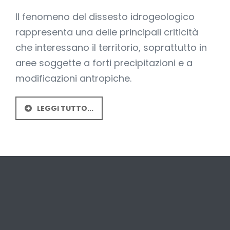
interviene?
Il fenomeno del dissesto idrogeologico
rappresenta una delle principali criticità
che interessano il territorio, soprattutto in
aree soggette a forti precipitazioni e a
modificazioni antropiche.
LEGGI TUTTO...
Dissesto
idrogeologico:
come
si
interviene?