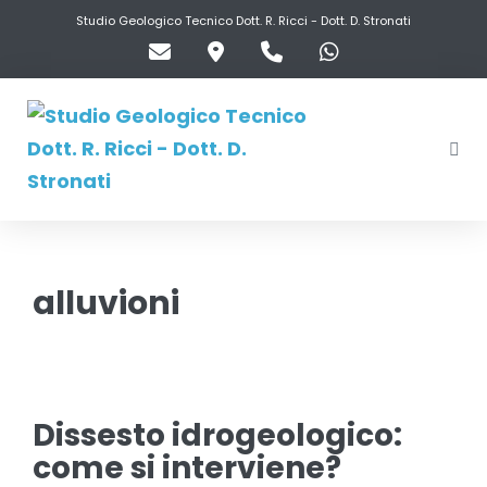
Salta
Studio Geologico Tecnico Dott. R. Ricci - Dott. D. Stronati
al
contenuto
Attiv
men
alluvioni
Dissesto
idrogeologico:
Dissesto idrogeologico:
come
come si interviene?
si